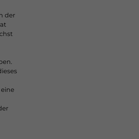
n der
rat
ichst
ben.
dieses
 eine
der