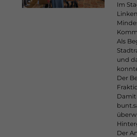
Im Sta
Linken
Mindes
Kommun
Als Be
Stadtr
und da
konnte
Der Be
Frakti
Damit 
bunt.s
überw
Hinter
Der An