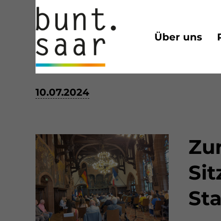
Über uns
Zur konstituierenden S
10.07.2024
Zu
Si
Sta