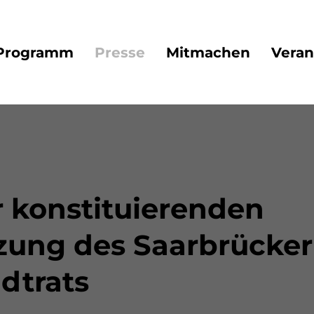
Programm
Presse
Mitmachen
Veran
itzung des Saarbrücker Stadt
r konstituierenden
tzung des Saarbrücker
dtrats