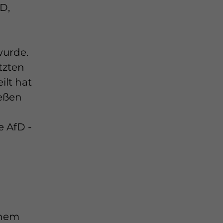
D,
wurde.
tzten
ilt hat
ießen
e AfD -
inem