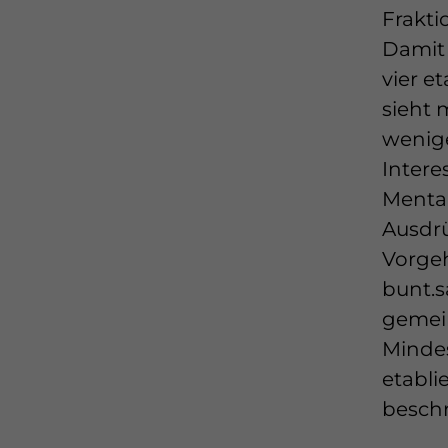
Frakti
Damit 
vier e
sieht 
wenige
Intere
Mental
Ausdrü
Vorgeh
bunt.s
gemein
Mindes
etabli
beschr