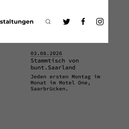
staltungen
rats
Termine
03.08.2026
Stammtisch von
bunt.Saarland
Jeden ersten Montag im
Monat im Motel One,
Saarbrücken.