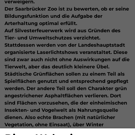
verweigern.
Der Saarbrücker Zoo ist zu bewerten, ob er seine
Bildungsfunktion und die Aufgabe der
Arterhaltung optimal erfüllt.
Auf Silvesterfeuerwerk wird aus Gründen des
Tier- und Umweltschutzes verzichtet.
Stattdessen werden von der Landeshauptstadt
organisierte Laserlichtshows veranstaltet. Diese
sind zwar auch nicht ohne Auswirkungen auf die
Tierwelt, aber das deutlich kleinere Übel.
Städtische Grünflächen sollen zu einem Teil als
Spielflächen genutzt und entsprechend gepflegt
werden. Der andere Teil soll den Charakter grün
angestrichener Asphaltflächen verlieren. Dort
sind Flächen vorzusehen, die der einheimischen
Insekten- und Vogelwelt als Nahrungsquelle
dienen. Also echte Brachen (mit natürlicher
Vegetation, ohne Einsaat), über Winter
stehenbleibende Altgrasstreifen, »unordentliche«