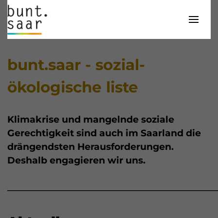
bunt.saar - sozial-
ökologische liste
Klimakrise und mangelnde soziale 
Gerechtigkeit sind auch im Saarland die 
drängendsten Herausforderungen. 
Deshalb engagieren wir uns.
______________________________________________________